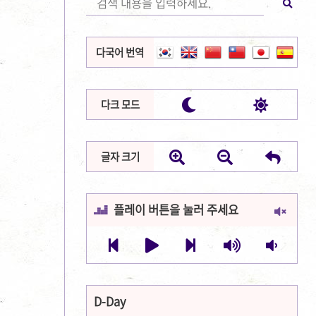
다국어 번역


다크 모드



글자 크기
플레이 버튼을 눌러 주세요







D-Day