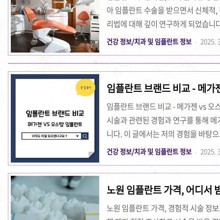
아 임플란트 수술을 받으면서 신체적,
리법에 대해 깊이 연구하게 되었습니다
이르기까지, 저는 붓기, 통증, 회복 기
건강 정보/치과 및 임플란트 정보
2025. 3
접 겪은 임플란트 수술 후 붓기 줄이기,
양한 방법들을 상세히 소개하고자 합니
이기에, 여러분께서도 공감하고 도움을
임플란트 브랜드 비교 - 메가젠
순히 시술 후 며칠 동안의 문제가 아니라
임플란트 브랜드 비교 - 메가젠 vs 
시술과 관련된 경험과 연구를 통해 
니다. 이 글에서는 저의 경험을 바탕으
고려해야 할 사항들을 상세하게 공유하
건강 정보/치과 및 임플란트 정보
2025. 3
넘어 환자의 삶의 질과 직결되는 중요
대해 많은 고민과 정보를 필요로 하게
노원 임플란트 가격, 어디서 
니다. 메가젠 vs 오스템 임플란트 
과 철학으로 차별화된 제품을 선보이고
노원 임플란트 가격, 경험적 시술 정
하면서 각 브..