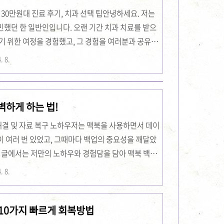
 사랑니 발치 후 통증완화법 꿀팁 가기 ..
 30만원대 진료 후기, 치과 선택 팁안녕하세요. 저는
민했던 한 일반인입니다. 오랜 기간 치과 치료를 받으
기 위한 여정을 경험했고, 그 경험을 여러분과 공유하
처음에는 비용 부담과 정확한 정보를 얻기 어려워 많은
. 8.
플란트 종류를 비교하면서 합리적인 선택을 할 수 있
저가 임플란트 비교, 30만원대 진료 후기, 그리고 치
. 📌 가성비 임플란트 선택법 상세 바로가기 가성
완벽하게 하는 법!
임플란트 비교 알아보기저렴하면서도 ..
류 해결 및 자료 복구 노하우저는 맥북을 사용하면서 데이
이 여러 번 있었고, 그때마다 백업의 중요성을 깨달았
번 글에서는 저만의 노하우와 경험담을 담아 맥북 백업
니다. 맥북 사용자라면 누구나 한번쯤은 겪게 되는
. 8.
못한 백업 오류, 그리고 소중한 자료를 잃어버리는 고통에
 통해 여러분도 안정적인 백업 관리와 데이터 복구의
 10가지 빠르게 회복방법
백업 완전정복 상세 바로가기 iCloud 동기화 방법맥
음에는 다소 어렵고 복잡하게 느껴질 ..