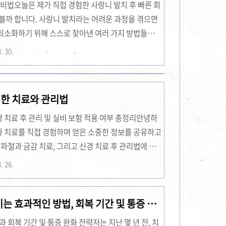
 비법오늘은 제가 직접 경험한 사랑니 발치 후 빠른 회
 볼까 합니다. 사랑니 발치라는 어려운 과정을 겪으면
최소화하기 위해 스스로 찾아낸 여러 가지 방법들이
 도움이 될 만한 정보를 나누고자 합니다. 발치 후
. 30.
 직접 시도해본 꼼꼼한 관리법과 생활 습관, 그리고
내려고 합니다. 저와 같은 고민을 하시는 분들에게
라는 마음에서 이 글을 작성하게 되었습니다. 사랑니
인한 치료와 관리법
 대처법사랑니 발치 후 첫 몇 시간은 특히 중요합니
경 치료 후 관리 및 실비 보험 적용 여부 총정리안녕하
치과 치료를 직접 경험하며 얻은 소중한 정보를 공유하고
 파절과 금감 치료, 그리고 신경 치료 후 관리법에 대
보겠습니다. 이 글에서는 제 개인적인 경험과 함께 신
. 26.
금증을 해결해드릴 수 있도록 노력했습니다. 최근 치아
텐데요, 특히 치아 파절로 급하게 병원을 찾게 된 경
는 효과적인 방법, 회복 기간 및 통증 완
대해 걱정이 많으신 분들에게 유익한 정보가 될 것입니
 경험과 함께 실비 보험이 어떻게 적용되는지도..
 회복 기간 및 통증 완화 전략저는 지난 몇 년 전, 치