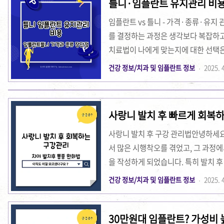
틀니·임플란트 유지관리 비용,
을 시작하는 것이 좋습니다. 처음 2
을 주지 않는 것이 중요합니다. 이 기
임플란트 vs 틀니 - 가격·종류·유지 
를 결정하는 과정은 생각보다 복잡하고 
치료법이 나에게 맞는지에 대한 선택은
글에서는 임플란트와 틀니의 가격, 종
건강 정보/치과 및 임플란트 정보
2025. 4
까지 종합적으로 비교합니다. 각자의 구
택할 수 있도록 실제 사례와 최신 정
용 차이 메타디스크립션임플란트와 틀니
사랑니 발치 후 빠르게 회복
격, 유지관리비, 종류, 장단점까지 완
사랑니 발치 후 구강 관리법안녕하세요,
서 많은 시행착오를 겪었고, 그 과정
을 작성하게 되었습니다. 특히 발치 후
예방 방법에 대한 실제 경험을 바탕으로
건강 정보/치과 및 임플란트 정보
2025. 4
대로 된 관리법을 몰라 고생하시는 분
양한 사례와 팁을 토대로 친근하게 설
30만원대 임플란트? 가성비
불안과 궁금증으로 넘치는 날들을 보냈습니다. 이 글을 통해 여러분께 도