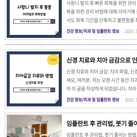
사랑니 발치 후 빠른 회복을 위한 관리
복을 위한 관리 비법에 대해 이야기해
서도 회복 기간을 단축하고 불편함을 
있었는데, 그 경험을 바탕으로 여러분께
건강 정보/치과 및 임플란트 정보
2025. 3
초기 관리부터 일상생활 복귀까지 제가
회복을 촉진하는 음식들까지 모두 담아
조금이나마 희망과 도움이 되기를 바
신경 치료와 치아 금감으로 
발치 후 항생제 복용법 사랑니 발치 후
다..
신경 치료와 치아 금감: 치아 파절, 신
세요, 여러분. 저는 오랜 시간 동안 
자 이 글을 작성하게 되었습니다. 치아
해 제 경험을 바탕으로 상세하게 풀어
건강 정보/치과 및 임플란트 정보
2025. 3
경 치료와 치아 금감에 관한 모든 궁
문제로 고생하시고 계신 분들이 많으실 
임플란트 후 관리법, 붓기 줄이
우나 신경 치료 후 올바른 관리법에 
화
다. 오늘 저는 저 자신이 겪은 생생한
임플란트 후 관리법, 붓기 줄이는 방법과