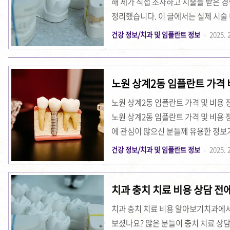
해 제가 직접 조사하고 시술을 받은 
정리했습니다. 이 글에서는 실제 시술 비
를 상세히 다룰 예정입니다.제가 직접
건강 정보/치과 및 임플란트 정보
2025. 2
친근하게 설명드리니, 임플란트에 대
다. ☑️ 아래 관련 정보 먼저 확인해
는 방법 임플란트 치과 선택을 잘하는
노원 상계2동 임플란트 가격
은 시간과 비용이 많이 들어가며, 결
니다. 특히 임플..
노원 상계2동 임플란트 가격 및 비용 
노원 상계2동 임플란트 가격 및 비용 
에 관심이 많으신 분들께 유용한 정보
요.임플란트 시술 전 알아야 할 기본 
건강 정보/치과 및 임플란트 정보
2025. 2
는 치아 문제로 고민하던 중 다양한 
시술의 전반적인 개념과 노원 상계2
치과 충치 치료 비용 상담 전에
란 인공 치근을 턱뼈에 심어서 자연치
다. 저 역시 처음 임플란트 시술을 고민
치과 충치 치료 비용 알아보기치과에서 
고, 이 글을 ..
보셨나요? 많은 분들이 충치 치료 상담