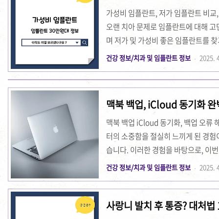
와 제 경험담을 담아내고자 했습니다. 
가성비 임플란트, 저가 임플란트 비교,
오랜 치아 문제로 임플란트에 대해 고
며 저가 및 가성비 좋은 임플란트를 찾
고자 이 글을 작성하게 되었습니다. 
건강 정보/치과 및 임플란트 정보
2025. 4
시행착오를 겪었지만, 여러 치과와 임
었습니다. 이 글에서는 제가 직접 겪은 
과 선택 팁을 상세히 이야기하겠습니다
맥북 백업, iCloud 동기화 
비 임플란트 선택법 상세가기 저가 
맥북 백업 iCloud 동기화, 백업 오
터의 소중함을 절실히 느끼게 된 경험
습니다. 이러한 경험을 바탕으로, 이
에 관한 완벽 가이드를 제공하고자 합
건강 정보/치과 및 임플란트 정보
2025. 4
iCloud 동기화의 불안감, 예상치 
대해 자세히 다루겠습니다. 이번 글을
사랑니 발치 후 통증? 대처법
길을 열어보시길 바랍니다. 📌 맥북 
북을 iCloud와 동기화하는 과정은 처