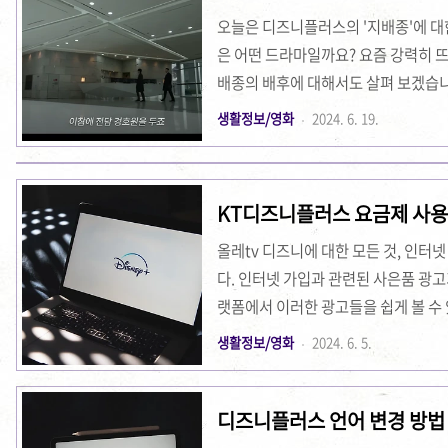
JTBCOTT: 티빙, 넷플릭스인물 관계
오늘은 디즈니플러스의 '지배종'에 대
은 어떤 드라마일까요? 요즘 강력히 뜨
배종의 배후에 대해서도 살펴 보겠습니
요? 스릴러 및 미스터리 드라마 세계
생활정보/영화
2024. 6. 19.
합된 작품들은 더욱 인기를 끌고 있습
시리즈, "지배종"의 3화부터 4화까
과 설정주인공과 상황주지훈을 닮은 
KT디즈니플러스 요금제 사용법
하는 과정에서 여러 복잡한 상황에 직
요청하지만, 신임..
올레tv 디즈니에 대한 모든 것, 인터
다. 인터넷 가입과 관련된 사은품 광고
랫폼에서 이러한 광고들을 쉽게 볼 수 
다는 사실을 알게 되었습니다. 최대 4
생활정보/영화
2024. 6. 5.
에 정리해보겠습니다. 올레tv 디즈니
스는 전 세계적으로 1억 명의 사용자를
디즈니플러스 언어 변경 방법 
니에서만 볼 수 있는 콘텐츠가 있다는 
tv 디즈니와의 제휴 소식을 알게 되었습