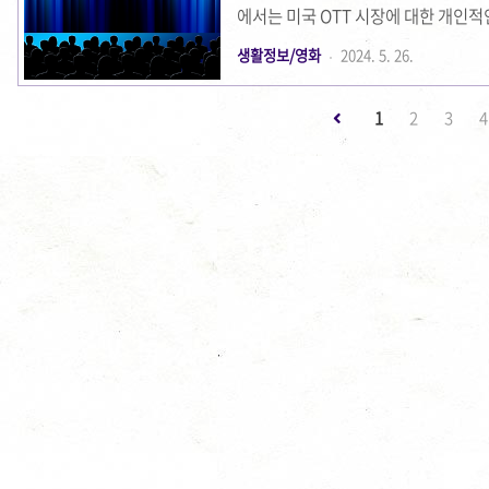
에서는 미국 OTT 시장에 대한 개인
릭스와 디즈니 플러스를 중심으로 분석
생활정보/영화
2024. 5. 26.
주요 OTT 서비스 점유율은 다음과 같습
훌루 (52%)디즈니 플러스 (42%)HBO M
1
2
3
4
(24%)Apple TV+ (17%)ESPN+ (
비스를 동시에 구독하는 경우가 많기 때