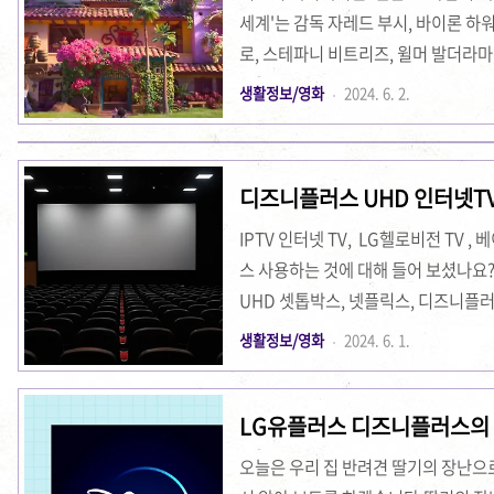
세계'는 감독 자레드 부시, 바이론 하
로, 스테파니 비트리즈, 윌머 발더라마
작품은 2021년 11월 24일에 개봉
생활정보/영화
2024. 6. 2.
시리즈로, 다채로운 시각적 경험과 감
엔칸토는 마법 능력을 가진 마드리갈 
족이 살고 있는 집 '까시타'는 마법으
디즈니플러스 UHD 인터넷TV
있습니다. 그러나 주인공인 소녀 미라벨
IPTV 인터넷 TV, LG헬로비전 TV
스 사용하는 것에 대해 들어 보셨나요? 
UHD 셋톱박스, 넷플릭스, 디즈니플
를 받았고, 하루 사용 후기를 남기려
생활정보/영화
2024. 6. 1.
희 집은 기존에 스카이라이프 KT 인터
Life TV와 함께 사용했었죠. 3년
LG유플러스 디즈니플러스의
이번에 새롭게 선택한 통신사는 지역 
금 및 결합 혜택 지역 케이블 특성상 요
오늘은 우리 집 반려견 딸기의 장난으