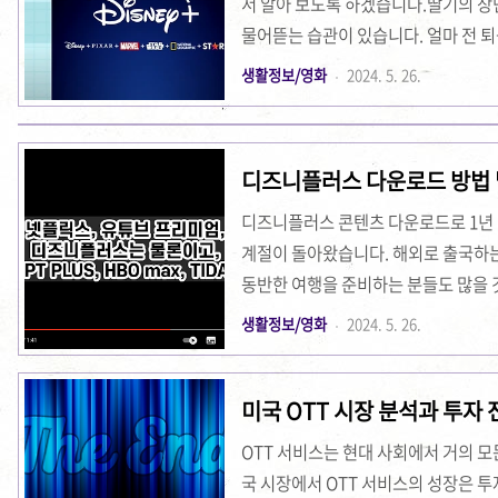
서 알아 보도록 하겠습니다.딸기의 장
물어뜯는 습관이 있습니다. 얼마 전 
처참한 상태로 발견되었습니다. 하필
생활정보/영화
2024. 5. 26.
안 합니다. 우리가 가장 즐겨보는 OT
컨이 있어서 다른 콘텐츠는 볼 수 있었지
가 없었습니다. 유플디플 없이는 못 살
디즈니플러스 다운로드 방법 
또 구입했습니다 ㅋ(당연히 유플러스 
어서 ..
디즈니플러스 콘텐츠 다운로드로 1년 
계절이 돌아왔습니다. 해외로 출국하는
동반한 여행을 준비하는 분들도 많을 것
보고 싶었던 영상 콘텐츠를 디즈니플러
생활정보/영화
2024. 5. 26.
리할까요?이 방법이 월 2,500원으로
여행 갈 때 필수 작업인 디즈니플러스 
미국 OTT 시장 분석과 투자 
러스를 이용할 수 있는 팁을 소개하겠
의 필수 작업저는 아이와 여행 가기 
OTT 서비스는 현대 사회에서 거의 모
비..
국 시장에서 OTT 서비스의 성장은 