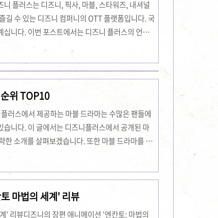
니 플러스는 디즈니, 픽사, 마블, 스타워즈, 내셔널
즐길 수 있는 디즈니 컴퍼니의 OTT 플랫폼입니다. 국
계십니다. 이번 포스트에서는 디즈니 플러스의 언어
. 디즈니 플러스 언어 변경 방법디즈니 플러스에서
변경하는 방법은 매우 간단합니다. TV나 모바일에서
 선택 먼저 디즈니 플러스 앱 또는 웹사이트에 접속하
하고 재생 버튼을 누르세요. 2. 언어 설정재생 화면에
순위 TOP10
 아이콘을 클릭하세요. 그러면 각 나라의 오디오와 자
플러스에서 제공하는 마블 드라마는 수많은 팬들에
있습니다. 이 글에서는 디즈니플러스에서 공개된 마
간략한 소개를 살펴보겠습니다. 또한 마블 드라마를 시
대한 팁도 제공할 것입니다. 디즈니플러스 마블 드라마
마의 순서는 다음과 같습니다. 1. 완다비전장르: 드
11월 12일몇 부작: 9부작주요 출연자: 엘리자베스 올
토 마법의 세계' 리뷰
스, 캣 데닝스, 랜들 박2. 팔콘과 윈터 솔져장르: 슈퍼
 2021년 11월 12일몇 부작: 6부작주..
계' 리뷰디즈니의 장편 애니메이션 '엔칸토: 마법의