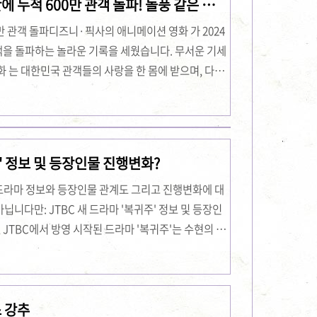
에 누적 600만 관객 돌파! 돌풍 같은 흥
 1. 디즈니플러스 사용법디즈니플러스에 처음 접속했
의 수는 정말 감탄을 자아냈습니다. 인터페이스는 직관
00만 관객 돌파디즈니·픽사의 애니메이션 영화 가 2024
만 관객을 돌파하는 놀라운 기록을 세웠습니다. 무서운 기세
영화 는 대한민국 관객들의 사랑을 한 몸에 받으며, 다채
지게 만들었습니다. 영화관입장권 통합전산망에 따르
객 수는 6,001,279명을 기록했습니다. 이는 개봉 23
고 흥행작 (2023)의 최종 흥행 성적을 뛰어넘을 가
캐릭터들의 등장는 13살이 된 ‘라일리'의 머릿속 감
 정보 및 등장인물 진행변화?
‘부럽’..
C드라마 정보와 등장인물 관계도 그리고 진행변화에 대
니다만: JTBC 새 드라마 '복귀주' 정보 및 등장인
, JTBC에서 방영 시작된 드라마 '복귀주'는 수현의 파
다. 이 드라마는 초능력을 잃어버린 가족과 그들을 향
지와 로맨스가 어우러진 작품입니다.제작진 및 출연진
강은경주연: 장기용, 천우희, 고두심, 수현 방송 정보
 강추
 토일 오후 10시 30분부작 수: 12부작채널: