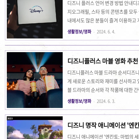
디즈니 플러스 언어 변경 방법 안내디즈
지오그래필, 스타 등의 콘텐츠를 모두 
내에서도 많은 분들이 즐겨 이용하고 
변경 방법에 대해 안내해 드리겠습니다
생활정보/영화
2024. 6. 4.
보고 싶은 콘텐츠를 선택하고 언어를 
모두 동일하게 적용됩니다. 1. 콘텐츠
여 보고 싶은 영화나 드라마 등을 선택
디즈니플러스 마블 영화 추천 
서 오른쪽 상단에 있는 자막/더빙 언어
막..
디즈니플러스 마블 드라마 순서디즈니
게 새로운 스토리와 재미를 선사하고 
블 드라마의 순서와 각 작품에 대한 
리즈 별로 어떻게 즐길 수 있는지에 
생활정보/영화
2024. 6. 3.
순서디즈니플러스에서 공개된 마블 드라
라마, 가족, 미스터리공개일: 2021년 
디즈니 명작 애니메이션 '엔칸
슨, 폴 베타니, 캐서린 한, 테요나 패리
히어로, SF, 액션, 어드벤처, 버디공개일:
디즈니 애니메이션 '엔칸토: 마법의 세