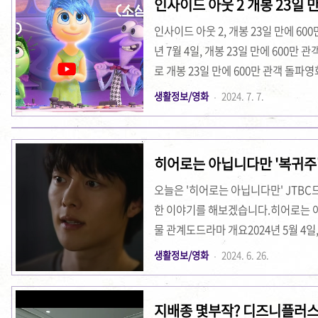
인사이드 아웃 2 개봉 23일 만
다. 📌 디즈니플러스 저장방법 꿀팁
행!
을 때, 눈앞에 펼쳐진 다양한 콘텐츠
인사이드 아웃 2, 개봉 23일 만에 6
적이고 사..
년 7월 4일, 개봉 23일 만에 600
로 개봉 23일 만에 600만 관객 돌파
로운 감정 캐릭터들의 매력에 푹 빠
생활정보/영화
2024. 7. 7.
면, 7월 4일 오후 7시 기준으로 누적 관
일 만에 달성한 성과로, 디즈니·픽사 최
능성을 보여주고 있습니다.새로운 감정 
히어로는 아닙니다만 '복귀주'
정 컨트롤 본부에 ‘불안’, ‘당황’, ‘따분’, 
오늘은 '히어로는 아닙니다만' JTB
한 이야기를 해보겠습니다.히어로는 아닙
물 관계도드라마 개요2024년 5월 4일
격 변신으로 많은 관심을 받고 있습니
생활정보/영화
2024. 6. 26.
한 한 여자의 이야기를 그리며, 판타
연출: 조현탁극본: 주화미크리에이터: 
지배종 몇부작? 디즈니플러스
방송 시작: 2024년 5월 4일방송 시간: