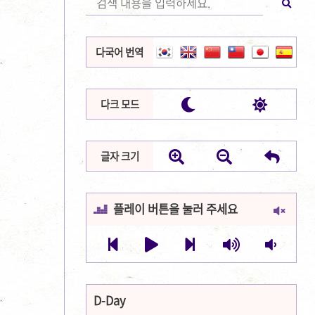
다국어 번역


다크 모드



글자 크기
플레이 버튼을 눌러 주세요







D-Day