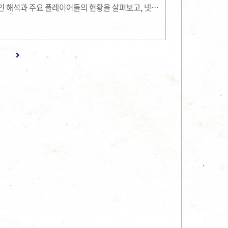
적인 해석과 주요 플레이어들의 현황을 살펴보고, 넷플
하겠습니다. 미국 OTT 시장 점유율미국 시장에서의
니다:넷플릭스 (73%)아마존 프라임 비디오 (67%)
AX (39%)Peacock (31%)Paramount+
9%)Discovery+ (9%)이 통계는 한 사람이 여러 OTT 서
문에 점유..