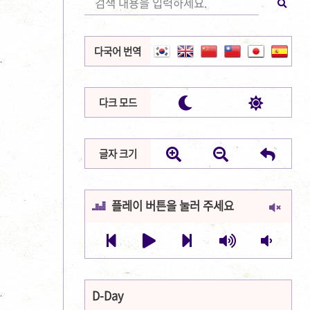
다국어 번역


다크 모드



글자 크기
플레이 버튼을 눌러 주세요







D-Day