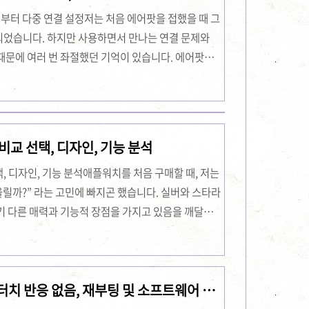
에 사용하던 가정용 혈압계와 차이를 비교해보니..
결부터 다중 연결 설정저는 처음 에어팟을 접했을 때 그
되었습니다. 하지만 사용하면서 만나는 연결 문제와
때문에 여러 번 좌절했던 기억이 있습니다. 에어팟을
시행착오와 깨달음을 바탕으로, 이번 글에서는 에어
 음악 듣기, 그리고 에어팟 다중 연결 설정 팁에 대해
제가 나누는 경험과 노하우가 여러분들에게 큰 도움
신 분들에게 작은 위로와 해결책이 되길 희망합니
교 선택, 디자인, 기능 분석
 에어팟 연결 문제 해결법제가 에어팟을 사용하면서
 디자인, 기능 분석애플워치를 처음 구매할 때, 저는
울릴까?” 라는 고민에 빠지곤 했습니다. 실버와 스타라
기 다른 매력과 기능적 장점을 가지고 있음을 깨달았
제가 직접 경험한 애플워치 실버와 스타라이트의 장단
비교, 그리고 기능 차이 분석 측면에서 자세히 공유해
할 때는 사용자 개개인의 생활 패턴, 스타일, 그리고
터치 반응 없음, 재부팅 및 소프트웨어 오
따져봐야 한다고 생각합니다. 제품을 직접 사용해본
어떻게 서로 다르게 느껴졌는지, 그리고 이를 선택하는