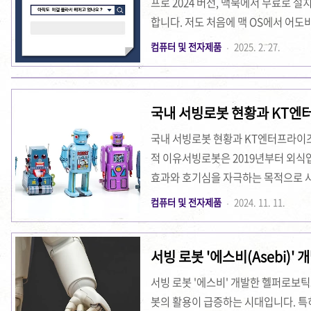
프로 2024 버전, 맥북에서 무료로 
합니다. 저도 처음에 맥 OS에서 어도
오를 겪었는데요. 그 과정을 공유하면
컴퓨터 및 전자제품
2025. 2. 27.
요. 1. 프리미어 프로 맥OS 버전 
먼저 프로그램을 다운로드하여야 합니다
화된 버전을 다운로드하였어요. 프리
국내 서빙로봇 현황과 KT엔
프로그램 선택어도비 프리미어 프로를 설
자
국내 서빙로봇 현황과 KT엔터프라이즈
적 이유서빙로봇은 2019년부터 외식
효과와 호기심을 자극하는 목적으로 
업체들이 먼저 서빙로봇을 도입하면서
컴퓨터 및 전자제품
2024. 11. 11.
서빙로봇은 경제적인 이유를 넘어, 외
중요한 역할을 하고 있습니다. 서빙로봇
서빙 로봇 '에스비(Asebi)
저하입니다. 외식업체의 서빙 직원들은
는 로봇
의 업무를 수행하게 되며, 이는 장시간
서빙 로봇 '에스비' 개발한 헬퍼로보틱스
런 고된 업무를 ..
봇의 활용이 급증하는 시대입니다. 특