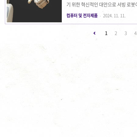
기 위한 혁신적인 대안으로 서빙 로봇
로봇 '에스비(Asebi)'는 기존 로
컴퓨터 및 전자제품
2024. 11. 11.
습니다. 특히, 에스비는 한국 기술로 
합니다.서빙 로봇을 도입하면 인건비 
1
2
3
4
들을 해결할 수 있는 잠재력을 가지고
90%는 중국산 제품이 차지하고 있는
수..