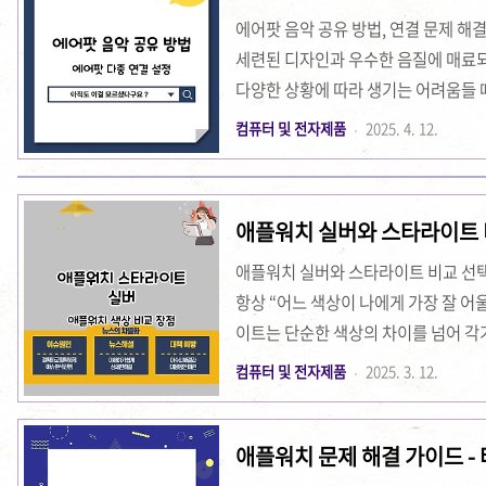
직히 기대 반 의심 반이었어요. 기존
에어팟 음악 공유 방법, 연결 문제 해
세련된 디자인과 우수한 음질에 매료
다양한 상황에 따라 생기는 어려움들 
통해 음악을 공유하는 과정에서 겪은 
컴퓨터 및 전자제품
2025. 4. 12.
팟 연결 문제 해결법, 여러 사람이 함께
자세하게 설명드리려고 합니다. 오늘 
이 되길 바라며, 같은 상황을 겪고 계
애플워치 실버와 스타라이트 비
다. 에어팟 음악 공유 상세 바로가기
겪은 가..
애플워치 실버와 스타라이트 비교 선택,
항상 “어느 색상이 나에게 가장 잘 어
이트는 단순한 색상의 차이를 넘어 각
던 기억이 생생합니다. 이 글에서는 
컴퓨터 및 전자제품
2025. 3. 12.
점을 모델 선택 시 고려사항, 디자인 
보려고 합니다. 우선, 애플워치를 선택
애플워치 문제 해결 가이드 - 
기대되는 기능들이 무엇인지 꼼꼼히 
류
제 경험을 바탕으로, 두 가지 색상이 