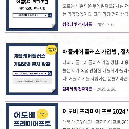
오르는 해결책은 무엇일까요? 사실 저
는 막막했었어요. 그때 가장 먼저 생각
시 제품이 무엇인지, 그리고 그 조건
컴퓨터 및 전자제품
2025. 3. 6.
꽤 걸렸었어요. 애플의 공식 사이트도 
서 조금 혼란스럽기도 했어요. 그런 경
해 차근차근 풀어볼게요. 애플워치 리퍼
애플케어 플러스 가입법 , 절
결할 수 있어요. 애플 제품은 고장이 나
나의 애플케어 플러스 가입 경험: 비용
늘은 제가 직접 경험한 애플케어 플러
다. 애플 기기를 사랑하는 분들이라면 
혜택, 그리고 가입 절차를 꼼꼼하게 
컴퓨터 및 전자제품
2025. 2. 28.
스에 대해 잘 몰라서 혼란스러웠던 기
면서 느낀 점들을 여러분께 생생하게
어도비 프리미어 프로 2024
어 플러스 비용은 기종에 따라 다르게
모델별 기준을 꼼꼼히 비교했습니다. 
맥북 맥 OS 어도비 프리미어 프로 20
기의 보증 기..