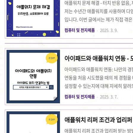
애플워치 문제 해결 - 터치 반응 없음
..
저는 수년간 애플워치를 사용하며 다양
입니다. 이번 글에서는 제가 직접 겪은
는 방법, 애플워치의 재부팅 방법, 그
컴퓨터 및 전자제품
2025. 3. 9.
유하고자 합니다. 무엇보다도 이 글은
플워치 사용자분들께 조금이나마 도움
글을 통해 여러분이 원하는 정보를 쉽게
아이패드와 애플워치 연동 - 
낀 감정과 고민들을 솔직하게 풀어내
워치..
아이패드와 애플워치 연동: 나만의 
연동을 처음 시도했을 때의 제 경험을 
설정할 수 있는지에 대해 자세히 알려드
연동되는 과정을 처음에는 조금 복잡하
컴퓨터 및 전자제품
2025. 3. 7.
적이었습니다. 애플 기기를 연동하는
간의 연동을 위해선 두 기기가 동일한 App
애플워치 리퍼 조건과 업리퍼 
Fi가 활성화되어 있어야 합니다. 설정
면에 자동으로 나타나는 애플워치 알림
애플워치 리퍼 조건과 업리퍼 받는 방법