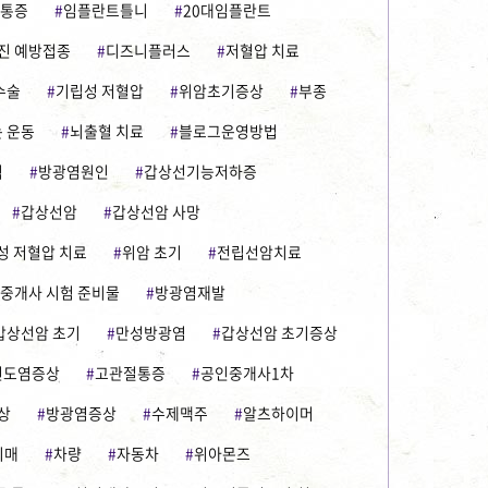
 통증
임플란트틀니
20대임플란트
진 예방접종
디즈니플러스
저혈압 치료
수술
기립성 저혈압
위암초기증상
부종
 운동
뇌출혈 치료
블로그운영방법
식
방광염원인
갑상선기능저하증
갑상선암
갑상선암 사망
성 저혈압 치료
위암 초기
전립선암치료
중개사 시험 준비물
방광염재발
갑상선암 초기
만성방광염
갑상선암 초기증상
편도염증상
고관절통증
공인중개사1차
상
방광염증상
수제맥주
알츠하이머
치매
차량
자동차
위아몬즈