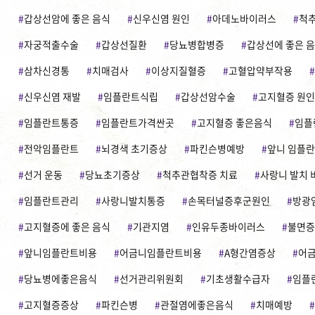
갑상선암에 좋은 음식
신우신염 원인
아데노바이러스
척
자궁적출수술
갑상선질환
당뇨병합병증
갑상선에 좋은 
삼차신경통
치매검사
이상지질혈증
고혈압약부작용
신우신염 재발
임플란트식립
갑상선암수술
고지혈증 원인
임플란트통증
임플란트가격싼곳
고지혈증 좋은음식
임플
전악임플란트
뇌경색 초기증상
파킨슨병예방
앞니 임플란
선거 운동
당뇨초기증상
척추관협착증 치료
사랑니 발치 
임플란트관리
사랑니발치통증
손목터널증후군원인
방광
고지혈증에 좋은 음식
기관지염
인유두종바이러스
불면증
앞니임플란트비용
어금니임플란트비용
A형간염증상
어금
당뇨병에좋은음식
선거관리위원회
기초생활수급자
임플
고지혈증증상
파킨슨병
관절염에좋은음식
치매예방