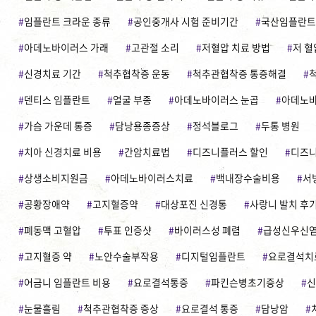
임플란트 크라운 종류
공인중개사 시험 준비기간
국산임플란트
아데노바이러스 가래
고관절 소리
저혈압 치료 방법
저 혈
신경치료 기간
척추협착증 운동
척추관협착증 통증해결
덴티스 임플란트
얼굴 부종
아데노바이러스 눈곱
아데노바
가슴 가운데 통증
담낭용종증상
정석블로그
두통 병원
치아 신경치료 비용
간암치료법
디즈니플러스 할인
디즈니
상생소비지원금
아데노바이러스치료
백내장수술비용
서
공황장애약
고지혈증약
대상포진 신경통
사랑니 발치 후
폐동맥 고혈압
투표 인증샷
바이러스성 폐렴
급성신우신
고지혈증 약
노안수술부작용
디지털임플란트
요로결석치
어금니 임플란트 비용
요로결석통증
파킨슨병초기증상
신
눈물흘림
척추관협착증 증상
요로결석 통증
담낭암