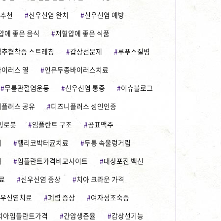
추천
신우신염 완치
신우신염 예방
압에 좋은 음식
저혈압에 좋은 식품
척추협착증 스트레칭
갑상선문제
루푸스질병
이러스 열
인유두종바이러스치료
무릎관절염운동
신우신염 통증
이슈블로그
플러스 공유
디즈니플러스 성인인증
빙로봇
임플란트 구조
곰표맥주
기
헬리코박터균치료
두통 속울렁거림
염
임플란트가격비교사이트
대상포진 백신
료
신우신염 증상
치아 크라운 가격
우신염치료
폐렴 증상
여자성조숙증
치아임플란트가격
간암생존율
갑상선기능