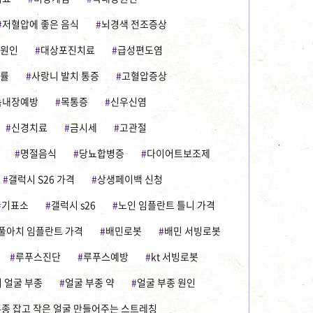
저혈압에 좋은 음식
뇌경색 전조증상
원인
대상포진치료
급성편도염
격률
사랑니 발치 통증
고혈압증상
녹내장예방
목통증
신우신염
신경치료
금시세
고관절
명절음식
당뇨합병증
다이어트보조제
갤럭시 S26 가격
상생페이백 신청
기표소
갤럭시 s26
노인 임플란트 틀니 가격
풀아치 임플란트 가격
배민로봇
배민 서빙로봇
루푸스진단
루푸스예방
kt 서빙로봇
 얼굴 부종
얼굴 부종 약
얼굴 부종 원인
부종 잡고 작은 얼굴 만들어주는 스트레칭