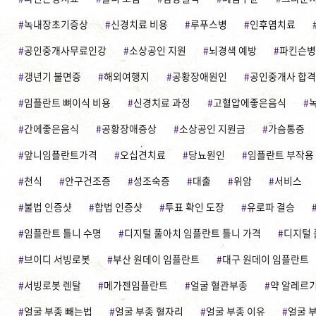
녹내장초기증상
신경치료 비용
루푸스병
인후염치료
공인중개사무료인강
소상공인 지원
뇌경색 예방
파킨슨병
갱년기 불면증
해외여행지
공황장애원인
공인중개사 합
임플란트 뼈이식 비용
신경치료 과정
고혈압에좋은음식
간에좋은음식
공황장애증상
소상공인 지원금
가슴통증
앞니임플란트가격
오십견치료
당뇨원인
임플란트 부작용
천식
안구건조증
성조숙증
대출
위암
서비스
불법 인증샷
합법 인증샷
투표 확인 도장
유로파 결승
임플란트 틀니 수명
디지털 풀아치 임플란트 틀니 가격
디지털 
브이디 서빙로봇
부산 원데이 임플란트
대구 원데이 임플란트
서빙로봇 렌탈
메가젠임플란트
얼굴 혈관부종
약 알레르기
얼굴 부종 빼는법
얼굴 부종 혈자리
얼굴 부종 이유
얼굴 