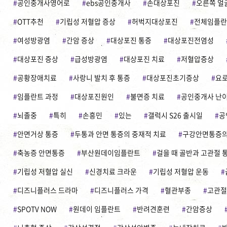
공인중개사영어로
ebs공인중개사
손대상포진
오른쪽 얼
OTT추천
기립성 저혈압 증상
허벅지대상포진
전체임플란
여성방광염
간암 증상
대상포진 통증
대상포진전염성
대상포진 증상
급성방광염
대상포진 치료
저혈압증상
공황장애치료
사랑니 발치 후 통증
대상포진초기증상
요
임플란트 과정
대상포진원인
불면증 치료
공인중개사 난
뇌졸중
특히
손흥민
있는
갤럭시 S26 출시일
공
안면거상 통증
두통과 안면 통증의 중재적 치료
구강안면통증의
축농증 안면통증
부산원데이임플란트
걸을 때 골반과 고관절 
기립성 저혈압 실신
신경치료 크라운
기립성 저혈압 운동
디즈니플러스 드라마
디즈니플러스 가격
혈관부종
고관절
SPOTV NOW
원데이 임플란트
반려견훈련
간암증상