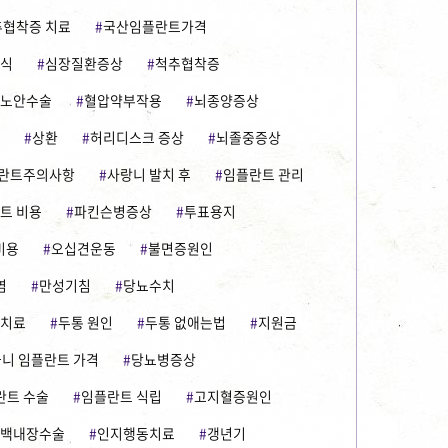
추협착증 치료
국산임플란트가격
음식
심장질환증상
척추협착증
노안수술
혈압약부작용
뇌종양증상
상환
허리디스크 증상
뇌졸중증상
란트주의사항
사랑니 발치 후
임플란트 관리
트 비용
파킨슨병증상
투표용지
비용
오십견운동
불면증원인
염
만성기침
당뇨수치
치료
두통 원인
두통 없애는법
지원금
니 임플란트 가격
당뇨병증상
란트 수술
임플란트 식립
고지혈증원인
백내장수술
인지행동치료
갱년기