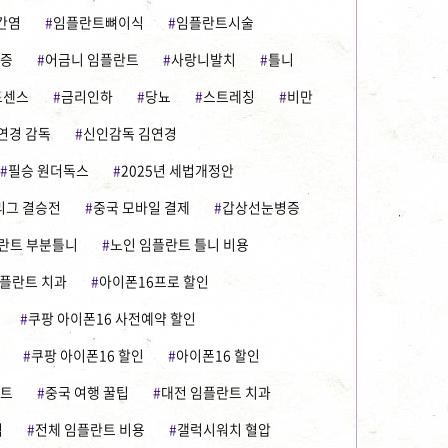
간염
임플란트뼈이식
임플란트시술
증
어금니 임플란트
사랑니발치
틀니
드센스
금리인하
당뇨
스트레칭
비만
연경 감독
신인감독 김연경
필승 원더독스
2025년 세법개정안
리그 결승전
중국 모바일 결제
갑상선눈병증
란트 부분틀니
노인 임플란트 틀니 비용
임플란트 치과
아이폰16프로 할인
쿠팡 아이폰16 사전예약 할인
쿠팡 아이폰16 할인
아이폰16 할인
트
중국 여행 꿀팁
대전 임플란트 치과
격
전체 임플란트 비용
갤럭시워치 혈압