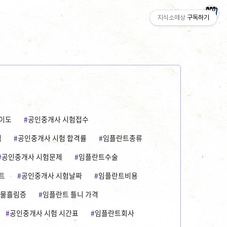
지식소매상
구독하기
난이도
공인중개사 시험접수
격
공인중개사 시험 합격률
임플란트종류
공인중개사 시험문제
임플란트수술
트
공인중개사 시험날짜
임플란트비용
물흘림증
임플란트 틀니 가격
공인중개사 시험 시간표
임플란트회사