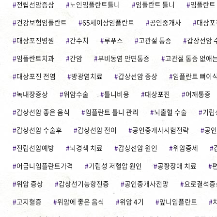
전립선암증상
노인임플란트틀니
임플란트 틀니
임플란트
건강보험임플란트
65세이상임플란트
공인중개사
대상포
대상포진병원
간수치
루푸스
고관절 통증
갑상선암 
임플란트치과
간암
부비동염 안면통증
고관절 통증 없애는
대상포진 전염
방광염치료
갑상선암 증상
임플란트 뼈이
녹내장증상
위암수술
틀니비용
대상포진
어깨통증
갑상선암 좋은 음식
임플란트 틀니 관리
뇌출혈 수술
기립
갑상선암 수술후
갑상선암 전이
공인중개사시험전략
공인
전립선암예방
뇌경색 치료
갑상선암 원인
위암증세
어금니임플란트가격
기립성 저혈압 원인
공황장애 치료
위암 증상
갑상선기능항진증
공인중개사전망
요로결석증
고지혈증
위암에 좋은 음식
위암 4기
앞니임플란트