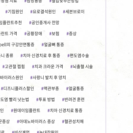
방광염 치료
담낭용종
혈압낮추는방법
기침원인
요로결석원인
세븐브로이
임플란트추천
공인중개사 전망
플란트 가격
공황장애
보험
증상
bell의 구강안면통증
얼굴뼈 통증
틀니 종류
치아 신경치료 후 통증
편도염수술
고관절 찝힘
치과 크라운 가격
뇌출혈 시술
바이러스원인
사랑니 발치 후 양치
디즈니플러스할인
맥관부종
얼굴통증
도염 빨리 낫는법
투표 방법
반려견 훈련
인
원데이임플란트
치아 신경치료 통증
군증상
아데노바이러스 증상
혈관성치매
치료
비상계엄
녹내장원인