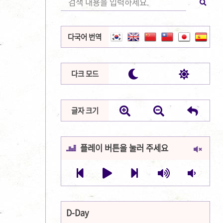
다국어 번역


다크 모드



글자 크기
플레이 버튼을 눌러 주세요







D-Day