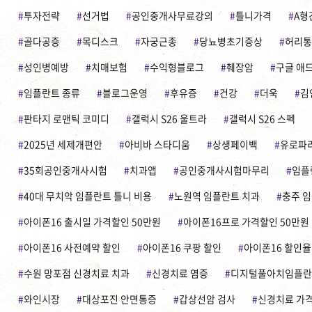
투자전략
선거법
공인중개사무료강의
틀니가격
A형
골다공증
목디스크
자궁근종
당뇨병초기증상
허리통
성인병예방
치매보험
수익형블로그
췌장암
구글 애
임플란트 종류
블로그운영
후유증
건강
더욱
김
판타지 로맨틱 코미디
갤럭시 S26 울트라
갤럭시 S26 스펙
2025년 세제개편안
아비바 스타디움
상생페이백
유로파
35회공인중개사시험
치과앱
공인중개사시험마무리
임플
40대 무치악 임플란트 틀니 비용
노원역 임플란트 치과
충주 
아이폰16 출시일 가격할인 50만원
아이폰16프로 가격할인 50만원
아이폰16 사전예약 할인
아이폰16 쿠팡 할인
아이폰16 할인율
수원 망포점 신경치료 치과
신경치료 염증
디지털풀아치임플란
와인시장
대상포진 안면통증
갑상선암 검사
신경치료 가