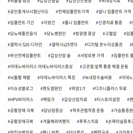
뇌출혈 증상
갑상선결절
갑상선안병증
녹내장치료
공인중개사시험난이도
전체임플란트가격
앞니 임플란트 가격
임플란트 기간
지방간
틀니 임플란트
신경치료 통증
당뇨에좋은음식
당뇨병원인
방광염 증상
고혈압
임
갤럭시 S26 디자인
갤럭시s25엣지
디지털 온누리상품권
부산전체임플란트
갑상선암 술
서빙로봇 가격
임플란트 
아데노바이러스 아데노바이러스증상
고관절 앞쪽 통증 해결 운동
뇌출혈 재발
아데노바이러스 특징
녹내장수술비용
아데노
이슈성블로그
편도염원인
위암1기
디즈니플러스 무료
HPV바이러스
백링크
갑상선암치료
티스토리설정
편
공황장애 극복
담낭암증상
척추관협착증 운동
가슴통증원
공황장애극복
겨울해외여행지
루푸스치료
손목터널증후
파킨슨병치료
틀니 보험
담낭결석
폐렴구균
크라운