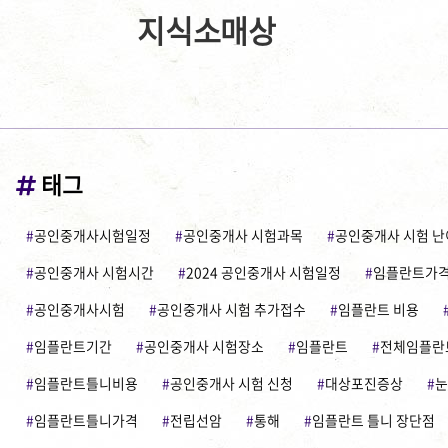
지식소매상
태그
공인중개사시험일정
공인중개사 시험과목
공인중개사 시험 
공인중개사 시험시간
2024 공인중개사 시험일정
임플란트가
공인중개사시험
공인중개사 시험 추가접수
임플란트 비용
임플란트기간
공인중개사 시험장소
임플란트
전체임플란
임플란트틀니비용
공인중개사 시험 신청
대상포진증상
눈
임플란트틀니가격
전립선암
통해
임플란트 틀니 장단점