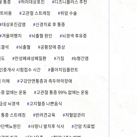
굴 통증
허리대상포진
디즈니플러스 추천
트비용
고관절 스트레칭
위암 수술
대상포진감염
신경치료 후 통증
겨울여행지
뇌출혈 원인
뇌경색 후유증
로결석
뇌출혈
공황장애 증상
이도
만성폐쇄성폐질환
기침
b형간염
인중개사 시험접수 시간
풀아치임플란트
 이해
구강안면통증과 측두하악장애
통증 없애는 운동
고관절 통증 99% 없애는 운동
급성 뇌경색
고지혈증 나쁜음식
 통증 스트레칭
반려견교육
저혈압관리
단백뇨원인
사랑니 발치후 식사
간암 치료법