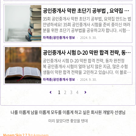
각을 키우는 것이 매우 중요합니다. 그러나 많은 수험생
들이 강의에만 의존하다 보면 시간과 비용..
공인중개사 막판 초단기 공부법 , 요약집 만
드는 법
35회 공인중개사 막판 초단기 공부법, 요약집 만드는 법
안녕하세요! 35회 공인중개사 시험을 준비 중이신 여러
분을 위한 초단기 공부법을 공유하고자 합니다. 시험일
이 9월과 10월로 다가옴에 따라, 많은 분들이 기출 문제
자격증/공인중개사 정보
2024. 9. 30.
를 계속 봐야 하는지, 기본서를 다시 봐야 하는지 고민
이 많을 것입니다. 이 글에서는 막판에 성적을 가장 효
공인중개사 시험 D-20 막판 합격 전략, 동차
율적으로 올릴 수 있는 공부 방법을 소개합니다. 1. 100
완전정복 이렇게 공부하세요
선 문제집 활용법100선 문제집이란?100선 문제집은 공
공인중개사 시험 D-20 막판 합격 전략, 동차 완전정
인중개사 시험 대비를 위한 문제집 중 하나로, 각 회사
복 공인중개사 시험이 얼마 남지 않은 지금, 많은 수험
에서 9월이나 10월에 출시됩니다. 100선 문제집은 동
생들이 막판 합격 전략을 고민하고 있습니다. 이 블로그
형 모의고사와 함께 묶여 나오기도 하지만, 시간이 부족
포스팅에서는 시험이 20일 정도 남았을 때, 마지막까지
자격증/공인중개사 정보
2024. 9. 30.
한 경우에는 백선 문제집만 활용해도 충분합니다. 문제
효율적으로 공부하는 방법을 소개하겠습니다. 이는 지
집을 선택할 때 중요한 요소는 해설이 포함되어 있는지
난해 공인중개사 시험을 앞두고 많은 수험생들이 저에
1
2
3
4
여..
게 질문한 내용을 바탕으로 정리한 것입니다. 이 글을
통해 합격의 길을 준비하세요! 1. 철저한 계획 수립 시
험 계획 세우기시험이 얼마 남지 않은 시점에서 가장 중
나를 이롭게 남을 이롭게 모두를 이롭게 하고 싶은 회사원 개발자 선생님
요한 것은 철저한 계획을 세우는 것입니다. 시험일이 다
가올수록 불안감이 커질 수 있지만, 구체적인 계획을 세
미리 알았다면 좋았을 텐데
우고 그 계획을 실천하면 시간을 낭비하지 않고 집중력
있게 공부할 수 있습니다.저는 시험을 준비할 때, 하루
Mynem Skin 2.7.3
© Armynem
에 두 과목 이..