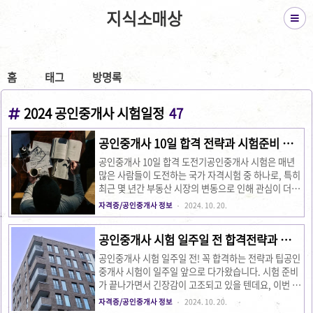
지식소매상
홈
태그
방명록
2024 공인중개사 시험일정
47
공인중개사 10일 합격 전략과 시험준비 알
아볼까?
공인중개사 10일 합격 도전기공인중개사 시험은 매년
많은 사람들이 도전하는 국가 자격시험 중 하나로, 특히
최근 몇 년간 부동산 시장의 변동으로 인해 관심이 더욱
높아지고 있습니다. 이번 블로그 포스트에서는 유튜브
자격증/공인중개사 정보
2024. 10. 20.
브이로그 영상 “공인중개사 열흘만에 따는 브이로그 1
편”을 통해 10일 만에 공인중개사 자격증을 취득하려는
공인중개사 시험 일주일 전 합격전략과 팁
도전기를 살펴보겠습니다.영상에서는 시험 접수를 하
기억하자!
고, 본격적으로 공부에 매진하는 과정, 그리고 효율적인
공인중개사 시험 일주일 전! 꼭 합격하는 전략과 팁공인
공부법을 통해 단기간에 공인중개사 시험에 합격하려는
중개사 시험이 일주일 앞으로 다가왔습니다. 시험 준비
목표를 보여줍니다. 1. 공인중개사 시험 준비: 첫 단계
가 끝나가면서 긴장감이 고조되고 있을 텐데요, 이번 글
1-1. 시험 접수와 계획 세우기브이로그는 시험 접수를
에서는 공인중개사 시험 일주일 전부터 할 수 있는 최종
자격증/공인중개사 정보
2024. 10. 20.
완료한 10월 21일에 시작됩니다. 시험은 10월 31일에
마무리 전략과 성공적인 합격을 위한 팁을 소개합니다.