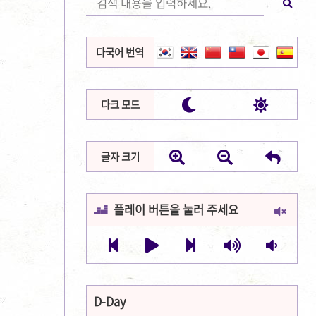
다국어 번역


다크 모드



글자 크기
플레이 버튼을 눌러 주세요







D-Day